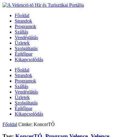
Főoldal
Strandok
Programok
Szállás
Vendéglátás
Üzletek
Szolgáltatás
Építőipar
Kikapcsolódás
Főoldal
Strandok
Programok
Szállás
Vendéglátás
Üzletek
Szolgáltatás
Építőipar
Kikapcsolódás
Főoldal
Cimke: KoncerTÓ
Tag:
KoncerTÓ
,
Program Velence
,
Velence