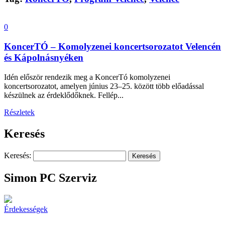
0
KoncerTÓ – Komolyzenei koncertsorozatot Velencén
és Kápolnásnyéken
Idén először rendezik meg a KoncerTó komolyzenei
koncertsorozatot, amelyen június 23–25. között több előadással
készülnek az érdeklődőknek. Fellép...
Részletek
Keresés
Keresés:
Simon PC Szerviz
Érdekességek