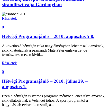
strandfesztiválja Gárdonyban
Részletek
0
Hétvégi Programajánló – 2010. augusztus 5-8.
A következő hétvégén ritka nagy élményben lehet részük azoknak,
akik kilátogatnak a pázmándi Máté Péter emlékestre, de
természetesen ezen kívül...
Részletek
0
Hétvégi Programajánló – 2010. július 29. –
augusztus 1.
Ezen a hétvégén is számos programélményben lehet része azoknak,
akik ellátogatnak a Velencei-tóhoz. A sport programtól a
hagymásbab evésen keresztül, a...