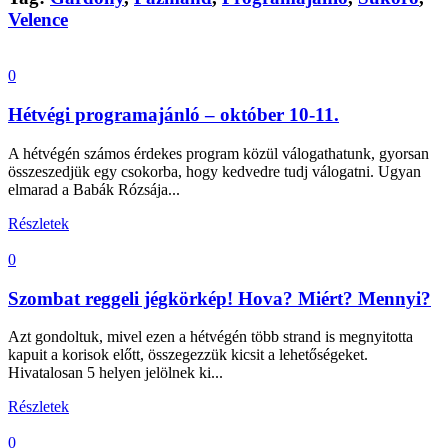
Velence
0
Hétvégi programajánló – október 10-11.
A hétvégén számos érdekes program közül válogathatunk, gyorsan
összeszedjük egy csokorba, hogy kedvedre tudj válogatni. Ugyan
elmarad a Babák Rózsája...
Részletek
0
Szombat reggeli jégkörkép! Hova? Miért? Mennyi?
Azt gondoltuk, mivel ezen a hétvégén több strand is megnyitotta
kapuit a korisok előtt, összegezzük kicsit a lehetőségeket.
Hivatalosan 5 helyen jelölnek ki...
Részletek
0