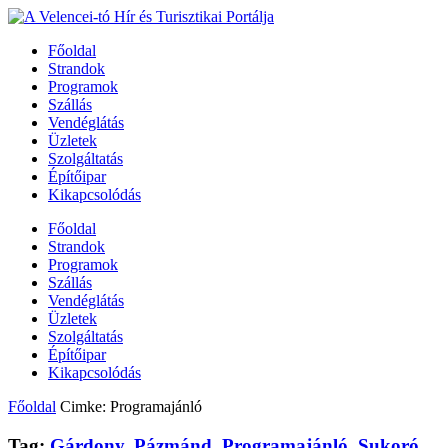
Főoldal
Strandok
Programok
Szállás
Vendéglátás
Üzletek
Szolgáltatás
Építőipar
Kikapcsolódás
Főoldal
Strandok
Programok
Szállás
Vendéglátás
Üzletek
Szolgáltatás
Építőipar
Kikapcsolódás
Főoldal
Cimke: Programajánló
Tag:
Gárdony
,
Pázmánd
,
Programajánló
,
Sukoró
,