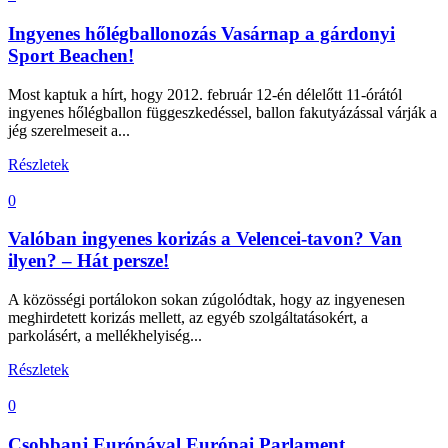
Ingyenes hőlégballonozás Vasárnap a gárdonyi
Sport Beachen!
Most kaptuk a hírt, hogy 2012. február 12-én délelőtt 11-órától
ingyenes hőlégballon függeszkedéssel, ballon fakutyázással várják a
jég szerelmeseit a...
Részletek
0
Valóban ingyenes korizás a Velencei-tavon? Van
ilyen? – Hát persze!
A közösségi portálokon sokan zúgolódtak, hogy az ingyenesen
meghirdetett korizás mellett, az egyéb szolgáltatásokért, a
parkolásért, a mellékhelyiség...
Részletek
0
Csobbanj Európával Európai Parlament