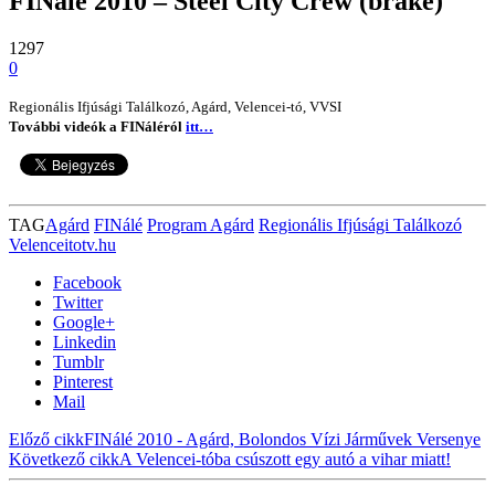
FINálé 2010 – Steel City Crew (brake)
1297
0
Regionális Ifjúsági Találkozó, Agárd, Velencei-tó, VVSI
További videók a FINáléról
itt…
TAG
Agárd
FINálé
Program Agárd
Regionális Ifjúsági Találkozó
Velenceitotv.hu
Facebook
Twitter
Google+
Linkedin
Tumblr
Pinterest
Mail
Előző cikk
FINálé 2010 - Agárd, Bolondos Vízi Járművek Versenye
Következő cikk
A Velencei-tóba csúszott egy autó a vihar miatt!