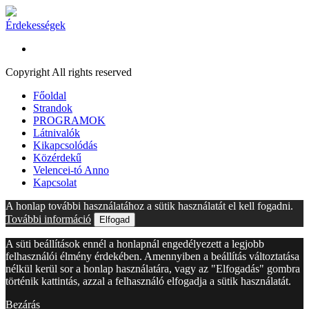
Érdekességek
Copyright All rights reserved
Főoldal
Strandok
PROGRAMOK
Látnivalók
Kikapcsolódás
Közérdekű
Velencei-tó Anno
Kapcsolat
A honlap további használatához a sütik használatát el kell fogadni.
További információ
Elfogad
A süti beállítások ennél a honlapnál engedélyezett a legjobb
felhasználói élmény érdekében. Amennyiben a beállítás változtatása
nélkül kerül sor a honlap használatára, vagy az "Elfogadás" gombra
történik kattintás, azzal a felhasználó elfogadja a sütik használatát.
Bezárás