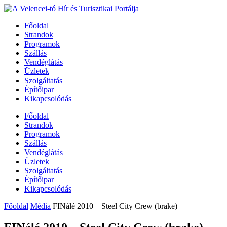
Főoldal
Strandok
Programok
Szállás
Vendéglátás
Üzletek
Szolgáltatás
Építőipar
Kikapcsolódás
Főoldal
Strandok
Programok
Szállás
Vendéglátás
Üzletek
Szolgáltatás
Építőipar
Kikapcsolódás
Főoldal
Média
FINálé 2010 – Steel City Crew (brake)